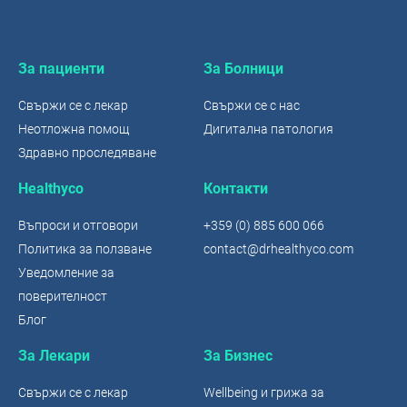
За пациенти
За Болници
Свържи се с лекар
Свържи се с нас
Неотложна помощ
Дигитална патология
Здравно проследяване
Healthyco
Контакти
Въпроси и отговори
+359 (0) 885 600 066
Политика за ползване
contact@drhealthyco.com
Уведомление за
поверителност
Блог
За Лекари
За Бизнес
Свържи се с лекар
Wellbeing и грижа за