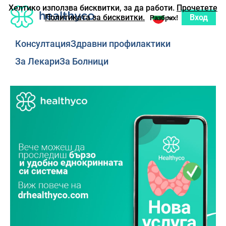
Хелтико използва бисквитки, за да работи.
Прочетете
Вход
Политиката за бисквитки.
Разбрах!
Консултация
Здравни профилактики
За Лекари
За Болници