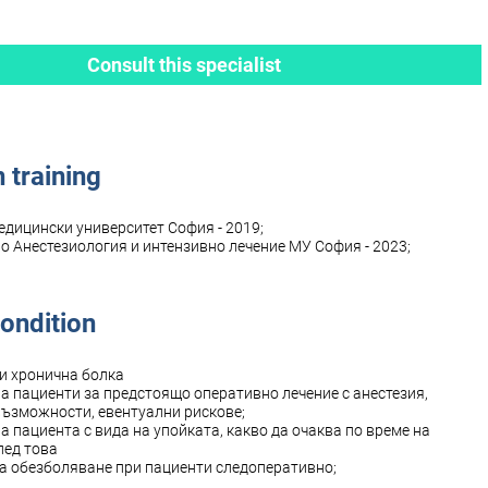
Consult this specialist
 training
едицински университет София - 2019;
по Анестезиология и интензивно лечение МУ София - 2023;
ondition
 и хронична болка
на пациенти за предстоящо оперативно лечение с анестезия,
ъзможности, евентуални рискове;
а пациента с вида на упойката, какво да очаква по време на
лед това
на обезболяване при пациенти следоперативно;