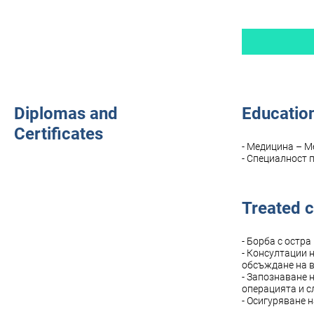
Diplomas and
Education
Certificates
- Медицина – М
- Специалност 
Treated c
- Борба с остра
- Консултации 
обсъждане на в
- Запознаване н
операцията и с
- Осигуряване 