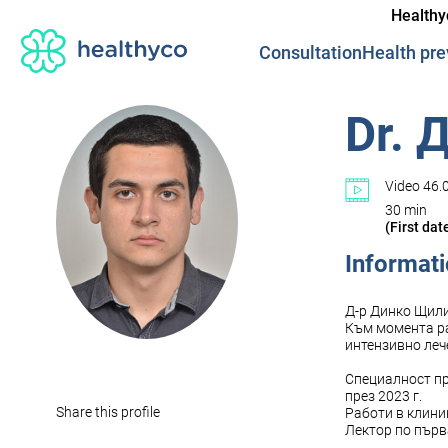
Healthy
Consultation
Health pre
Dr. 
Video 46.0
30 min
(First dat
Informat
Д-р Динко Щили
Към момента ра
интензивно леч
Специалност пр
през 2023 г.
Share this profile
Работи в клиник
Лектор по първ