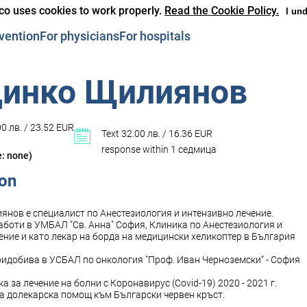
co uses cookies to work properly.
Read the Cookie Policy.
I un
vention
For physicians
For hospitals
Динко Щилиянов
0 лв. / 23.52 EUR
Text 32.00 лв. / 16.36 EUR
response within 1 седмица
e: none)
ion
янов е специалист по Анестезиология и интензивно лечение.
боти в УМБАЛ "Св. Анна" София, Клиника по Анестезиология и
ение и като лекар на борда на медицински хеликоптер в България
идобива в УСБАЛ по онкология "Проф. Иван Черноземски“ - София
а за лечение на болни с Коронавирус (Covid-19) 2020 - 2021 г.
а долекарска помощ към Български червен кръст.