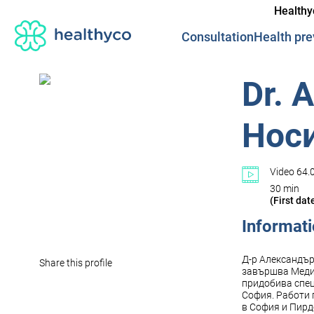
Healthy
Consultation
Health pre
Dr. 
Нос
Video 64.0
30 min
(First dat
Informat
Д-р Александър 
Share this profile
завършва Медиц
придобива спец
София. Работи 
в София и Пирд