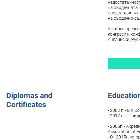
недостатъчност
на сърдечната 
предсърдно мъж
на сърдечно-съ
Активен презен
конгреси и кон
Английски, Руск
Diplomas and
Education
Certificates
- 2002 г. - МУ С
- 2017 г. – Пр
- 2005г. - Акре
Association of 
- От 2015г. ко-о