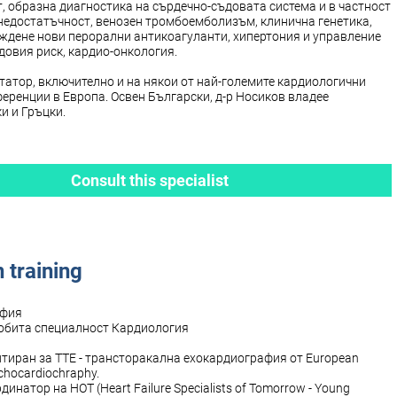
, oбразна диагностика на сърдечно-съдовата система и в частност
недостатъчност, венозен тромбоемболизъм, клинична генетика,
дене нови перорални антикоагуланти, хипертония и управление
довия риск, кардио-онкология.
татор, включително и на някои от най-големите кардиологични
ференции в Европа. Освен Български, д-р Носиков владее
и и Гръцки.
Consult this specialist
 training
офия
идобита специалност Кардиология
дитиран за TTE - трансторакална ехокардиография от European
Echocardiochraphy.
рдинатор на HOT (Heart Failure Specialists of Tomorrow - Young