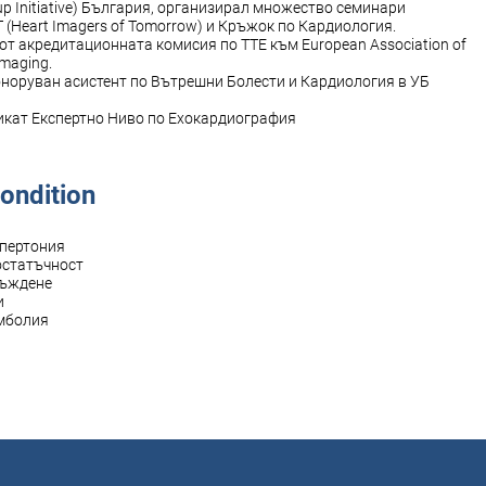
p Initiative) България, организирал множество семинари
 (Heart Imagers of Tomorrow) и Кръжок по Кардиология.
т от акредитационната комисия по ТТЕ към European Association of
Imaging.
Хоноруван асистент по Вътрешни Болести и Кардиология в УБ
фикат Експертно Ниво по Ехокардиография
ondition
ипертония
остатъчност
мъждене
и
Емболия