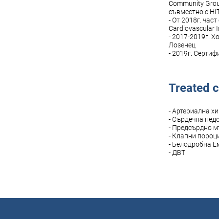
Community Grou
съвместно с HIT
- От 2018г. час
Cardiovascular 
- 2017-2019г. 
Лозенец
- 2019г. Серти
Treated c
- Артериална х
- Сърдечна нед
- Предсърдно 
- Клапни пороц
- Белодробна 
- ДВТ