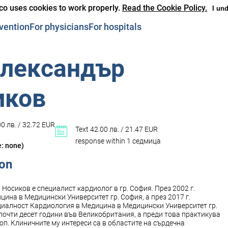
co uses cookies to work properly.
Read the Cookie Policy.
I un
vention
For physicians
For hospitals
Александър
иков
0 лв. / 32.72 EUR
Text 42.00 лв. / 21.47 EUR
response within 1 седмица
e: none)
ion
Носиков е специалист кардиолог в гр. София. През 2002 г.
ина в Медицински Университет гр. София, а през 2017 г.
иалност Кардиология в Медицина в Медицински Университет гр.
почти десет години във Великобритания, а преди това практикува
оп. Клиничните му интереси са в областите на сърдечна