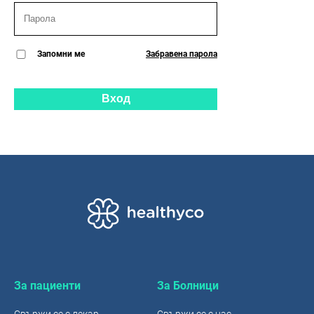
Запомни ме
Забравена парола
Вход
За пациенти
За Болници
Свържи се с лекар
Свържи се с нас