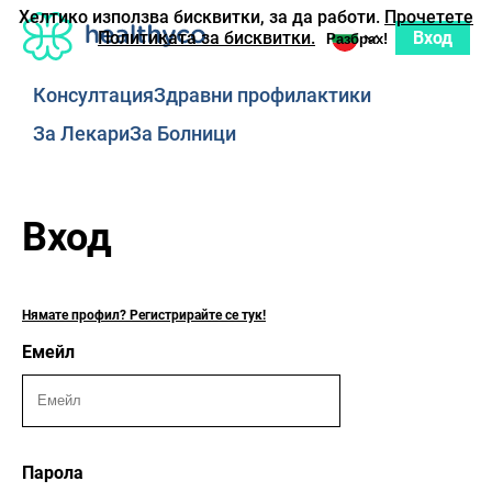
Хелтико използва бисквитки, за да работи.
Прочетете
Вход
Политиката за бисквитки.
Разбрах!
Консултация
Здравни профилактики
За Лекари
За Болници
Вход
Нямате профил? Регистрирайте се тук!
Емейл
Парола