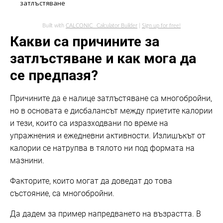
затлъстяване
Built with
CALCONIC_ Calculator Builder
|
Sign up for free!
Какви са причините за
затлъстяване и как мога да
се предпазя?
Причините да е налице затлъстяване са многобройни,
но в основата е дисбалансът между приетите калории
и тези, които са изразходвани по време на
упражнения и ежедневни активности. Излишъкът от
калории се натрупва в тялото ни под формата на
мазнини.
Факторите, които могат да доведат до това
състояние, са многобройни.
Да дадем за пример напредването на възрастта. В