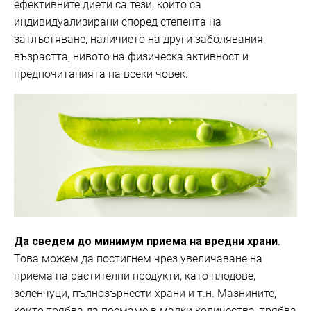
ефективните диети са тези, които са
индивидуализирани според степента на
затлъстяване, наличието на други заболявания,
възрастта, нивото на физическа активност и
предпочитанията на всеки човек.
Да сведем до минимум приема на вредни храни
.
Това можем да постигнем чрез увеличаване на
приема на растителни продукти, като плодове,
зеленчуци, пълнозърнести храни и т.н. Мазнините,
които трябва да поемаме в малки количества, трябва