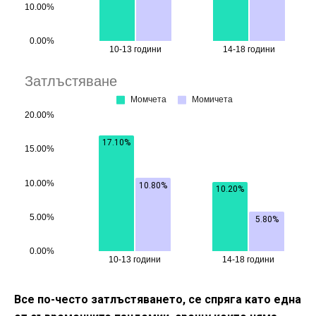
Все по-често затлъстяването, се спряга като една