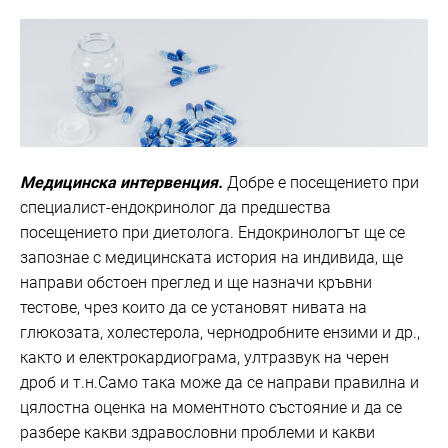
Медицинска интервенция.
Добре е посещението при
специалист-ендокринолог да предшества
посещението при диетолога. Ендокринологът ще се
запознае с медицинската история на индивида, ще
направи обстоен преглед и ще назначи кръвни
тестове, чрез които да се установят нивата на
глюкозата, холестерола, чернодробните ензими и др.,
както и електрокардиограма, ултразвук на черен
дроб и т.н.Само така може да се направи правилна и
цялостна оценка на моментното състояние и да се
разбере какви здравословни проблеми и какви