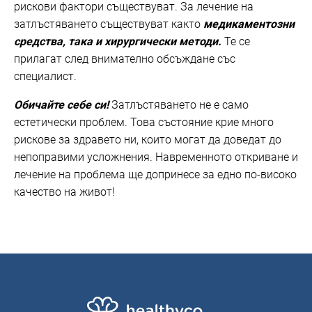
рискови фактори съществуват. За лечение на
затлъстяването съществуват както
медикаментозни
средства, така и хирургически методи.
Те се
прилагат след внимателно обсъждане със
специалист.
Обичайте себе си!
Затлъстяването не е само
естетически проблем. Това състояние крие много
рискове за здравето ни, които могат да доведат до
непоправими усложнения. Навременното откриване и
лечение на проблема ще допринесе за едно по-високо
качество на живот!