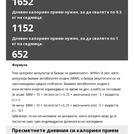
1652
Дневен калориен прием нужен, за да сваляте по 0.5
кг на седмица:
1152
Дневен калориен прием нужен, за да сваляте по 1
кг на седмица:
652
Формула
Този калориен калкулатор се базира на уравнението - Mifflin-St Jeor, което
калкулира базовия метаболитен индекс (БМИ), и базира резултатите си на
прогнозируеми средни стойности. Базовият метаболитен индекс е
количеството енергия изразходвано по време на ден, в който си почиваме.
За мъже: БМИ = 10 × теглото (кг) + 6.25 × височината (cm) - 5 × възрастта
(г) + 5
За жени: БМИ = 10 × теглото (кг) + 6.25 × височината (cm) - 5 × възрастта
(г) - 161
Забележка: точно изчисляване на калориите, които изгаряте може да се
постигне само чрез индивидуално физиологично изследване.
Пресметнете дневния си калориен прием