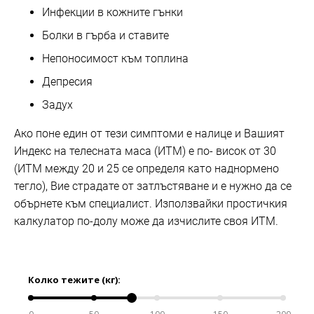
Инфекции в кожните гънки
Болки в гърба и ставите
Непоносимост към топлина
Депресия
Задух
Ако поне един от тези симптоми е налице и Вашият
Индекс на телесната маса (ИТМ) е по- висок от 30
(ИТМ между 20 и 25 се определя като наднормено
тегло), Вие страдате от затлъстяване и е нужно да се
обърнете към специалист. Използвайки простичкия
калкулатор по-долу може да изчислите своя ИТМ.
Колко тежите (кг):