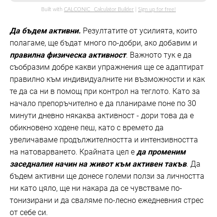
Built with
CALCONIC_ Calculator Builder
|
Sign up for free!
Да бъдем активни.
Резултатите от усилията, които
полагаме, ще бъдат много по-добри, ако добавим и
правилна физическа активност
. Важното тук е да
съобразим добре какви упражнения ще се адаптират
правилно към индивидуалните ни възможности и как
те да са ни в помощ при контрол на теглото. Като за
начало препоръчително е да планираме поне по 30
минути дневно някаква активност - дори това да е
обикновено ходене пеш, като с времето да
увеличаваме продължителността и интензивността
на натоварването. Крайната цел е
да променим
заседналия начин на живот към активен такъв
. Да
бъдем активни ще донесе големи ползи за личността
ни като цяло, ще ни накара да се чувстваме по-
тонизирани и да сваляме по-лесно ежедневния стрес
от себе си.