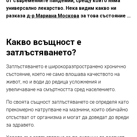
от съвременните пандемии, срещу които няма
универсално лекарство. Нека видим какво ни
разказа
д-р Мариана Москова
за това състояние ...
Какво всъщност е
затлъстяването?
Затлъстяването е широкоразпространено хронично
състояние, което не само влошава качеството на
живот, но и води до редица усложнения и
увеличаване на смъртността сред населението.
По своята същност затлъстяването се определя като
прекомерно натрупване на мазнини, които обичайно
отсъстват от организма и могат да доведат до вреди
за здравето.