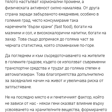
тялото настъпват хормонални промени, а
физическата активност силно намалява. От друга
страна заради забързаното ежедневие, особено в
големия град, често консумираме така
наречените “бързи храни“ (fast food), богати на
мазнини и сол, и висококалорични напитки, богати на
захар. Това също допринася до голяма част за
черната статистика, която споменахме по-горе.
Да погледнем и към съсредоточаването на жителите
в големите градове, където се използват съвременни
транспортни средства и трудът до голяма степен е
автоматизиран. Това благоприятства допълнително
за заседналия начин на живот и увеличава риска от
затлъстяване.
Не на последно място е и генетичният фактор, който
не зависи от нас - някои гени оказват влияние върху
усвояването на хранителните вещества, формирането