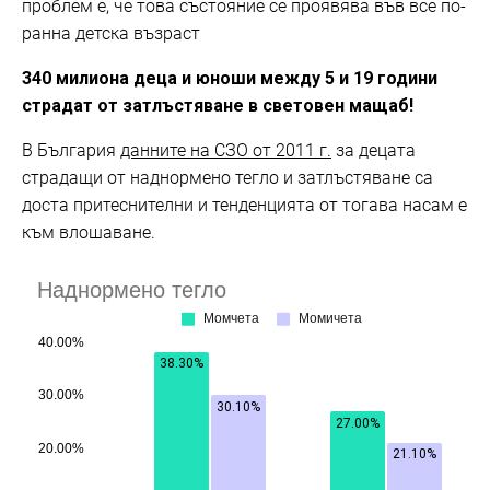
проблем е, че това състояние се проявява във все по-
ранна детска възраст
340 милиона деца и юноши между 5 и 19 години
страдат от затлъстяване в световен мащаб!
В България
данните на СЗО от 2011 г.
за децата
страдащи от наднормено тегло и затлъстяване са
доста притеснителни и тенденцията от тогава насам е
към влошаване.