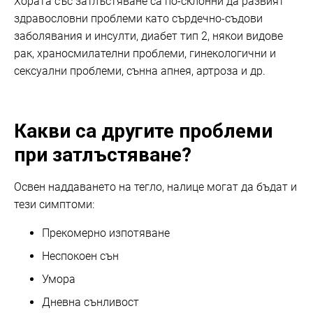
Хората със затлъстяване са по-склонни да развият
здравословни проблеми като сърдечно-съдови
заболявания и инсулти, диабет тип 2, някои видове
рак, храносмилателни проблеми, гинекологични и
сексуални проблеми, сънна апнея, артроза и др.
Какви са другите проблеми
при затлъстяване?
Освен наддаването на тегло, налице могат да бъдат и
тези симптоми:
Прекомерно изпотяване
Неспокоен сън
Умора
Дневна сънливост