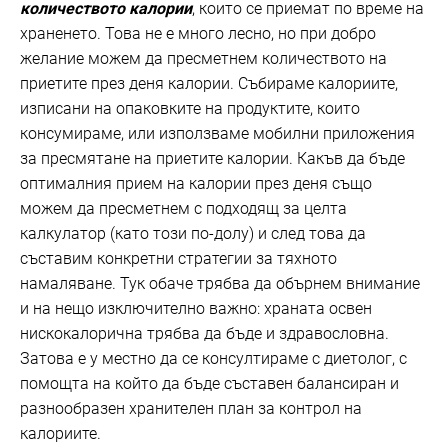
количеството калории
, които се приемат по време на
храненето. Това не е много лесно, но при добро
желание можем да пресметнем количеството на
приетите през деня калории. Събираме калориите,
изписани на опаковките на продуктите, които
консумираме, или използваме мобилни приложения
за пресмятане на приетите калории. Какъв да бъде
оптималния прием на калории през деня също
можем да пресметнем с подходящ за целта
калкулатор (като този по-долу) и след това да
съставим конкретни стратегии за тяхното
намаляване. Тук обаче трябва да обърнем внимание
и на нещо изключително важно: храната освен
нискокалорична трябва да бъде и здравословна.
Затова е у местно да се консултираме с диетолог, с
помощта на който да бъде съставен балансиран и
разнообразен хранителен план за контрол на
калориите.