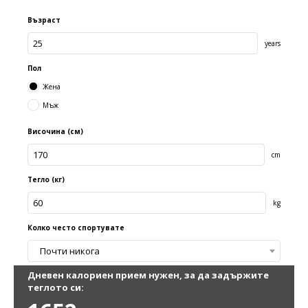
Възраст
years
Пол
Жена
Мъж
Височина (см)
cm
Тегло (кг)
kg
Колко често спортувате
Почти никога
Дневен калориен прием нужен, за да задържите
теглото си: