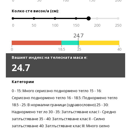
0
50
100
150
200
Колко сте висок/а (см):
0
50
100
150
200
250
24.7
0
18.5
25
40
Вашият индекс на телесната маса е:
24.7
Категории
0 - 15: Много сериозно поднормено тегло 15 - 16:
Сериозно поднормено тегло 16 - 18.5: Поднормено тегло
18.5 - 25: В нормални граници (здравословно) 25 - 30:
Наднормено тег ло 30 - 35: Затлъстяване клас I - Средно
затлъстяване 35 - 40: Затлъстяване клас II - Силно
затлъстяване 40: Затлъстяване клас III: Много силно