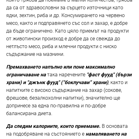
да са от здравословни за сърцето източници като
ядки, зехтин, риба и др. Консумирането на червено
месо, както и подправянето със сол и захар, е добре
да бъде ограничено. Като цяло приемът на продукти
от животински произход е добре да се свежда до
нетлъсто месо, риба и млечни продукти с ниско
съдържание на мазнини.
Премахването напълно или поне максимално
ограничаване на
така наречените
"фаст фууд" (бързи
храни) и "джънк фууд" (“боклучави” храни)
, както и
напитките с високо съдържание на захар (сокове,
фрешове, безалкохолни напитки), значително ще
допринесе за една по-правилна и по-добре
балансирана диета.
Да следим калориите, които приемаме.
В основата
на подобряване на състоянието е
намаляването на